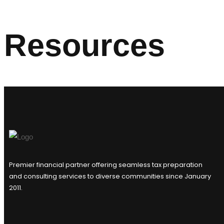
Resources
Premier financial partner offering seamless tax preparation
and consulting services to diverse communities since January
2011.